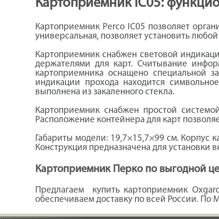
Картоприемник IC05: функци
Картоприемник Perco IC05 позволяет орган
универсальная, позволяет установить любой
Картоприемник снабжен световой индикацие
держателями для карт. Считывание инфор
картоприемника оснащено специальной за
индикации прохода находится символьное
выполнена из закаленного стекла.
Картоприемник снабжен простой системой
Расположение контейнера для карт позволяе
Габариты модели: 19,7×15,7×99 см. Корпус 
Конструкция предназначена для установки 
Картоприемник Перко по выгодной ц
Предлагаем купить картоприемник Oxgard
обеспечиваем доставку по всей России. По 