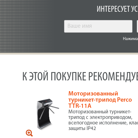
ИНТЕРЕСУЕТ У
Нажимая
К ЭТОЙ ПОКУПКЕ РЕКОМЕНД
Моторизованный
турникет-трипод Perco
TTR-11А
Моторизованный турникет-
трипод с электроприводом,
всепогодное исполнение, кла
защиты IP42