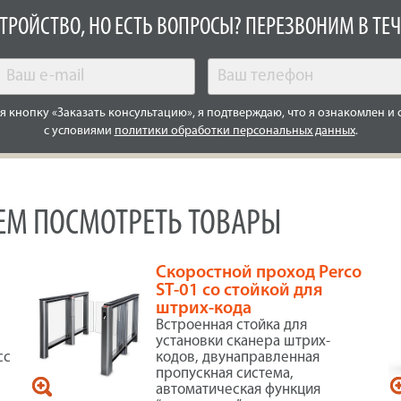
СТРОЙСТВО, НО ЕСТЬ ВОПРОСЫ? ПЕРЕЗВОНИМ В ТЕЧ
 кнопку «Заказать консультацию», я подтверждаю, что я ознакомлен и 
с условиями
политики обработки персональных данных
.
УЕМ ПОСМОТРЕТЬ ТОВАРЫ
Скоростной проход Perco
ST-01 со стойкой для
штрих-кода
Встроенная стойка для
установки сканера штрих-
сс
кодов, двунаправленная
пропускная система,
автоматическая функция