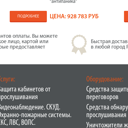
“антипаника”
ЦЕНА:
928 783 РУБ
ПОДРОБНЕЕ
нтов оплаты. Вы можете
кое лицо, картой или
Быстрая достав
орые предоставляет
в любой город 
Услуги:
Оборудование:
Защита кабинетов от
Средства защит
прослушивания
переговоров
Видеонаблюдение. СКУД.
Средства обнар
Охранно-пожарные системы.
прослушивания
СКС, ЛВС, ВОЛС.
Уничтожители ж