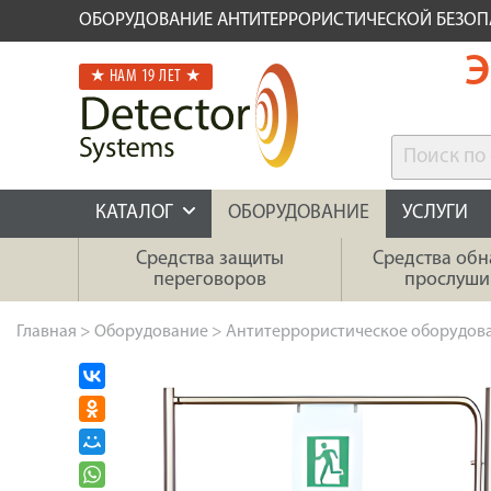
ОБОРУДОВАНИЕ АНТИТЕРРОРИСТИЧЕСКОЙ БЕЗО
Э
★ НАМ 19 ЛЕТ ★
КАТАЛОГ
ОБОРУДОВАНИЕ
УСЛУГИ
Средства защиты
Средства об
переговоров
прослуши
Главная
>
Оборудование
>
Антитеррористическое оборудов