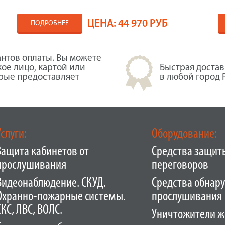
ЦЕНА:
44 970 РУБ
ПОДРОБНЕЕ
нтов оплаты. Вы можете
кое лицо, картой или
Быстрая достав
орые предоставляет
в любой город 
Услуги:
Оборудование:
Защита кабинетов от
Средства защит
прослушивания
переговоров
Видеонаблюдение. СКУД.
Средства обнар
Охранно-пожарные системы.
прослушивания
СКС, ЛВС, ВОЛС.
Уничтожители ж