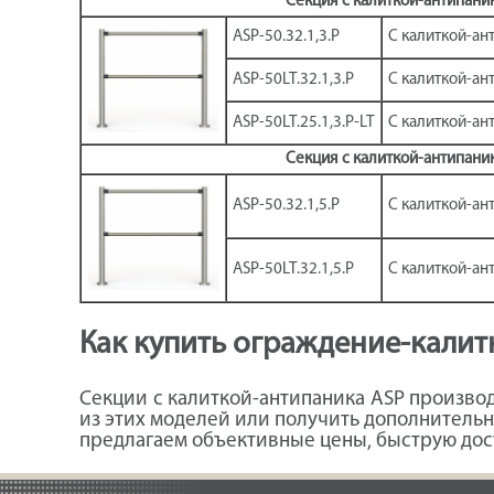
Секция с калиткой-антипани
ASP-50.32.1,3.P
С калиткой-ант
ASP-50LT.32.1,3.P
С калиткой-ант
ASP-50LT.25.1,3.P-LT
С калиткой-ант
Секция с калиткой-антипани
ASP-50.32.1,5.P
С калиткой-ант
ASP-50LT.32.1,5.P
С калиткой-ант
Как купить ограждение-калит
Секции с калиткой-антипаника ASP производ
из этих моделей или получить дополнительн
предлагаем объективные цены, быструю дос