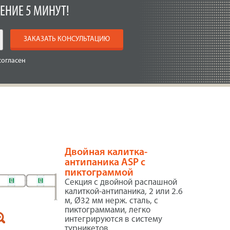
ЕНИЕ 5 МИНУТ!
ЗАКАЗАТЬ КОНСУЛЬТАЦИЮ
согласен
Двойная калитка-
антипаника ASP с
пиктограммой
Секция с двойной распашной
калиткой-антипаника, 2 или 2.6
м, Ø32 мм нерж. сталь, с
пиктограммами, легко
интегрируются в систему
турникетов.