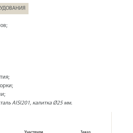
РУДОВАНИЯ
ов;
тия;
орки;
и;
таль AISI201, калитка Ø25 мм.
Участвуем
Заказ