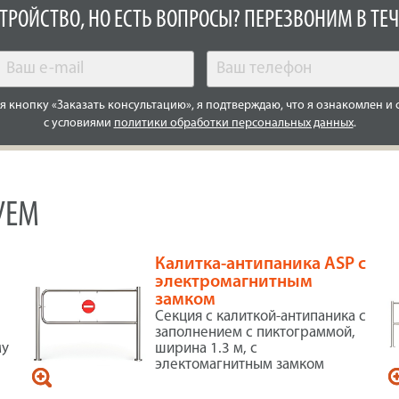
СТРОЙСТВО, НО ЕСТЬ ВОПРОСЫ? ПЕРЕЗВОНИМ В ТЕЧ
 кнопку «Заказать консультацию», я подтверждаю, что я ознакомлен и 
с условиями
политики обработки персональных данных
.
УЕМ
Калитка-антипаника ASP с
электромагнитным
замком
Секция с калиткой-антипаника с
,
заполнением с пиктограммой,
му
ширина 1.3 м, с
электомагнитным замком