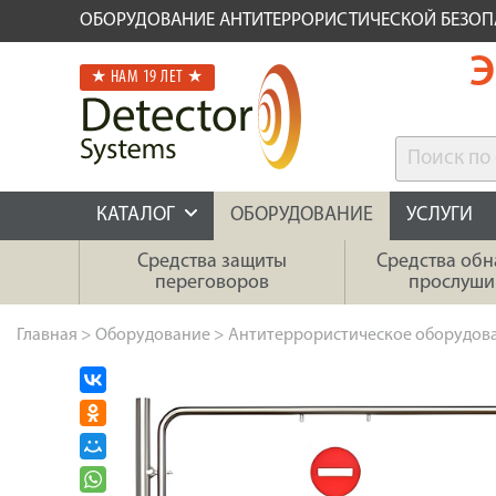
ОБОРУДОВАНИЕ АНТИТЕРРОРИСТИЧЕСКОЙ БЕЗО
Э
★ НАМ 19 ЛЕТ ★
КАТАЛОГ
ОБОРУДОВАНИЕ
УСЛУГИ
Средства защиты
Средства об
переговоров
прослуши
Главная
>
Оборудование
>
Антитеррористическое оборудов