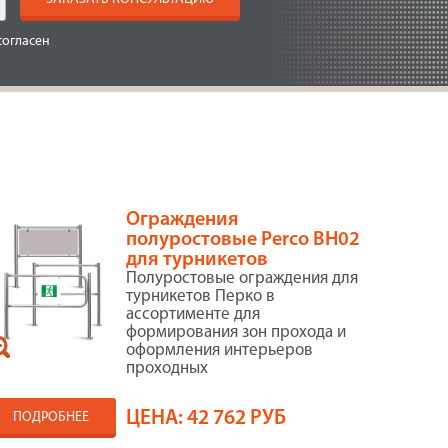
согласен
Ограждения
полуростовые Perco BH02
для турникетов
Полуростовые ограждения для
турникетов Перко в
ассортименте для
формирования зон прохода и
оформления интерьеров
проходных
ЦЕНА:
42 762 РУБ
ПОДРОБНЕЕ