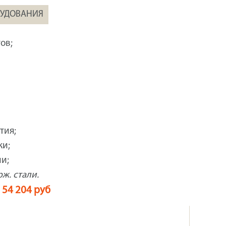
РУДОВАНИЯ
ов;
тия;
ки;
и;
рж. стали.
54 204 руб