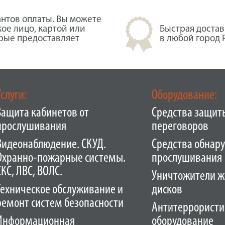
нтов оплаты. Вы можете
кое лицо, картой или
Быстрая достав
орые предоставляет
в любой город 
Услуги:
Оборудование:
Защита кабинетов от
Средства защит
прослушивания
переговоров
Видеонаблюдение. СКУД.
Средства обнар
Охранно-пожарные системы.
прослушивания
СКС, ЛВС, ВОЛС.
Уничтожители ж
Техническое обслуживание и
дисков
ремонт систем безопасности
Антитеррористи
Информационная
оборудование