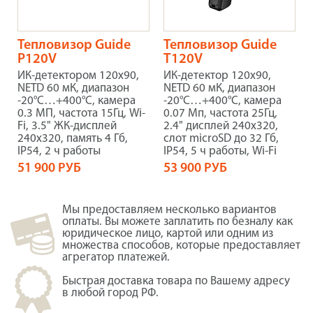
Тепловизор Guide
Тепловизор Guide
P120V
Т120V
ИК-детектором 120x90,
ИК-детектор 120x90,
NETD 60 мК, диапазон
NETD 60 мК, диапазон
-20°C…+400°C, камера
-20°C…+400°C, камера
0.3 МП, частота 15Гц, Wi-
0.07 Мп, частота 25Гц,
Fi, 3.5" ЖК-дисплей
2.4" дисплей 240х320,
240х320, память 4 Гб,
слот microSD до 32 Гб,
IP54, 2 ч работы
IP54, 5 ч работы, Wi-Fi
51 900 РУБ
53 900 РУБ
Мы предоставляем несколько вариантов
оплаты. Вы можете заплатить по безналу как
юридическое лицо, картой или одним из
множества способов, которые предоставляет
агрегатор платежей.
Быстрая доставка товара по Вашему адресу
в любой город РФ.