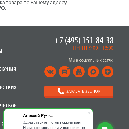
ка товара по Вашему адресу
РФ.
+7 (495) 151-84-38
ПН-ПТ 9:00 - 18:00
ы
Мы в социальных сетях:
ужения
естких
ЗАКАЗАТЬ ЗВОНОК
ческое
Алексей Ручка
Здравствуйте! Готов помочь вам.
о скидками
Напишите мне, если у вас появятся