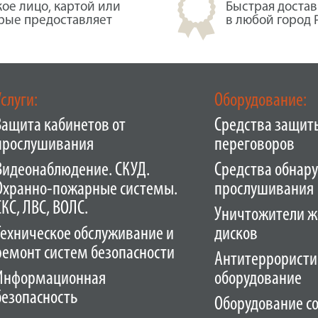
кое лицо, картой или
Быстрая достав
орые предоставляет
в любой город 
Услуги:
Оборудование:
Защита кабинетов от
Средства защит
прослушивания
переговоров
Видеонаблюдение. СКУД.
Средства обнар
Охранно-пожарные системы.
прослушивания
СКС, ЛВС, ВОЛС.
Уничтожители ж
Техническое обслуживание и
дисков
ремонт систем безопасности
Антитеррористи
Информационная
оборудование
безопасность
Оборудование с