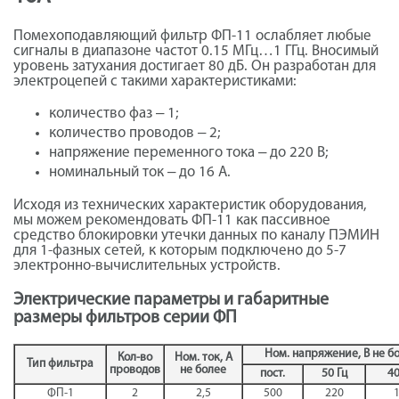
Помехоподавляющий фильтр ФП-11 ослабляет любые
сигналы в диапазоне частот 0.15 МГц…1 ГГц. Вносимый
уровень затухания достигает 80 дБ. Он разработан для
электроцепей с такими характеристиками:
количество фаз ‒ 1;
количество проводов ‒ 2;
напряжение переменного тока ‒ до 220 В;
номинальный ток ‒ до 16 А.
Исходя из технических характеристик оборудования,
мы можем рекомендовать ФП-11 как пассивное
средство блокировки утечки данных по каналу ПЭМИН
для 1-фазных сетей, к которым подключено до 5-7
электронно-вычислительных устройств.
Электрические параметры и габаритные
размеры фильтров серии ФП
Ном. напряжение, В не б
Кол-во
Ном. ток, А
Тип фильтра
проводов
не более
пост.
50 Гц
40
ФП-1
2
2,5
500
220