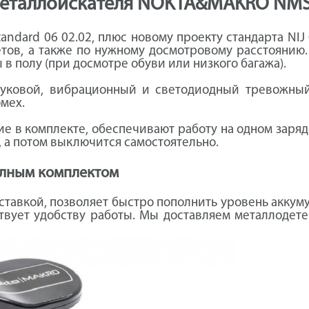
металлоискателя NOKTA&MAKRO NM
tandard 06 02.02, плюс новому проекту стандарта NIJ
тов, а также по нужному досмотровому расстоянию
в полу (при досмотре обуви или низкого багажа).
уковой, вибрационный и светодиодный тревожный 
мех.
е в комплекте, обеспечивают работу на одном заряде
, а потом выключится самостоятельно.
олным комплектом
дставкой, позволяет быстро пополнить уровень акку
ствует удобству работы. Мы доставляем металлод