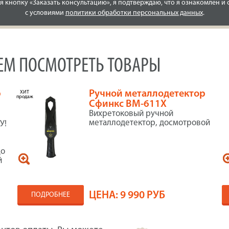
 кнопку «Заказать консультацию», я подтверждаю, что я ознакомлен и 
с условиями
политики обработки персональных данных
.
УЕМ ПОСМОТРЕТЬ ТОВАРЫ
р
Ручной металлодетектор
ХИТ
продаж
Сфинкс ВМ-611Х
Вихретоковый ручной
металлодетектор, досмотровой
У!
до
й
ЦЕНА:
9 990 РУБ
ПОДРОБНЕЕ