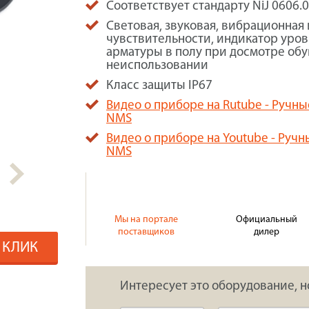
Соответствует стандарту NiJ 0606.
Световая, звуковая, вибрационная
чувствительности, индикатор уров
арматуры в полу при досмотре об
неиспользовании
Класс защиты IP67
Видео о приборе на Rutube - Руч
NMS
Видео о приборе на Youtube - Ру
NMS
Мы на портале
Официальный
поставщиков
дилер
1 КЛИК
Интересует это оборудование, н