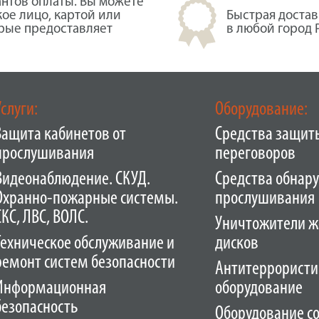
нтов оплаты. Вы можете
кое лицо, картой или
Быстрая достав
орые предоставляет
в любой город 
Услуги:
Оборудование:
Защита кабинетов от
Средства защит
прослушивания
переговоров
Видеонаблюдение. СКУД.
Средства обнар
Охранно-пожарные системы.
прослушивания
СКС, ЛВС, ВОЛС.
Уничтожители ж
Техническое обслуживание и
дисков
ремонт систем безопасности
Антитеррористи
Информационная
оборудование
безопасность
Оборудование с