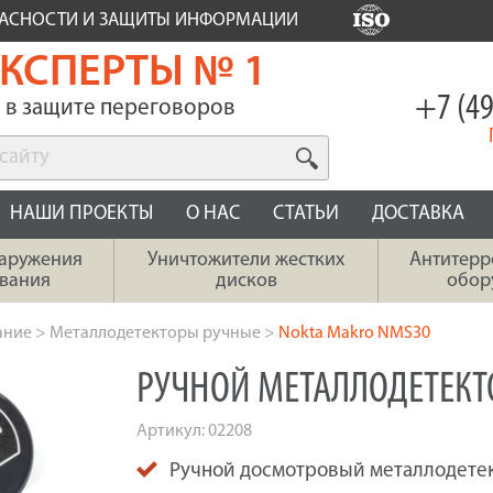
ПАСНОСТИ И ЗАЩИТЫ ИНФОРМАЦИИ
КСПЕРТЫ № 1
+7 (49
в защите переговоров
НАШИ ПРОЕКТЫ
О НАС
СТАТЬИ
ДОСТАВКА
наружения
Уничтожители жестких
Антитерр
вания
дисков
обор
ание
>
Металлодетекторы ручные
>
Nokta Makro NMS30
РУЧНОЙ МЕТАЛЛОДЕТЕКТ
Артикул:
02208
Ручной досмотровый металлодетек