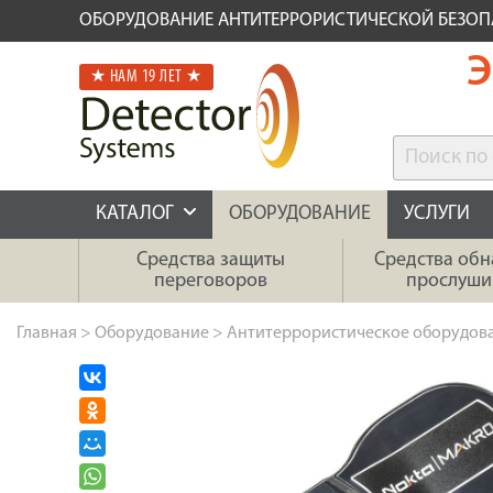
ОБОРУДОВАНИЕ АНТИТЕРРОРИСТИЧЕСКОЙ БЕЗО
Э
★ НАМ 19 ЛЕТ ★
КАТАЛОГ
ОБОРУДОВАНИЕ
УСЛУГИ
Средства защиты
Средства об
переговоров
прослуши
Главная
>
Оборудование
>
Антитеррористическое оборудов