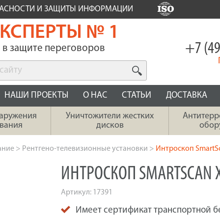
ПАСНОСТИ И ЗАЩИТЫ ИНФОРМАЦИИ
КСПЕРТЫ № 1
+7 (49
в защите переговоров
НАШИ ПРОЕКТЫ
О НАС
СТАТЬИ
ДОСТАВКА
наружения
Уничтожители жестких
Антитерр
вания
дисков
обор
ание
>
Рентгено-телевизионные установки
>
Интроскоп SmartS
ИНТРОСКОП SMARTSCAN X
Артикул:
17391
Имеет сертификат транспортной б