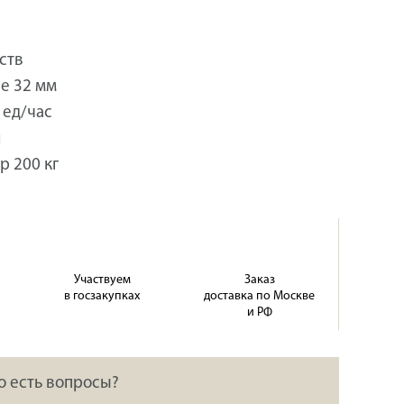
ств
е 32 мм
 ед/час
я
р 200 кг
Участвуем
Заказ
в госзакупках
доставка по Москве
и РФ
о есть вопросы?