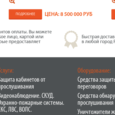
ЦЕНА:
8 500 000 РУБ
ПОДРОБНЕЕ
нтов оплаты. Вы можете
кое лицо, картой или
Быстрая достав
орые предоставляет
в любой город 
Услуги:
Оборудование:
Защита кабинетов от
Средства защит
прослушивания
переговоров
Видеонаблюдение. СКУД.
Средства обнар
Охранно-пожарные системы.
прослушивания
СКС, ЛВС, ВОЛС.
Уничтожители ж