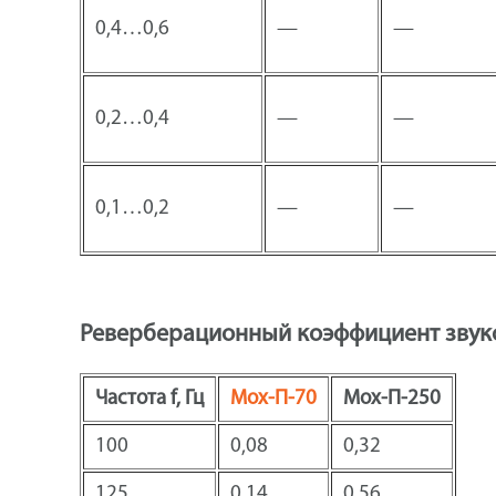
0,4…0,6
—
—
0,2…0,4
—
—
0,1…0,2
—
—
Реверберационный коэффициент звук
Частота f, Гц
Мох-П-70
Мох-П-250
100
0,08
0,32
125
0,14
0,56