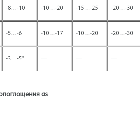
-8…-10
-10…-20
-15…-25
-20…-30
-5…-6
-10…-17
-10…-20
-20…-30
-3…-5*
—
—
—
опоглощения αs