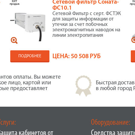
3
Сетевой фильтр Соната-
ХИТ
Х
продаж
про
ФС10.1
и
Сетевой Фильтр с серт. ФСТЭК
для защиты информации от
утечки за счет побочных
электромагнитных наводок на
линии электропитания
ЦЕНА:
50 508 РУБ
ПОДРОБНЕЕ
нтов оплаты. Вы можете
кое лицо, картой или
Быстрая достав
орые предоставляет
в любой город 
Услуги:
Оборудование:
Защита кабинетов от
Средства защит