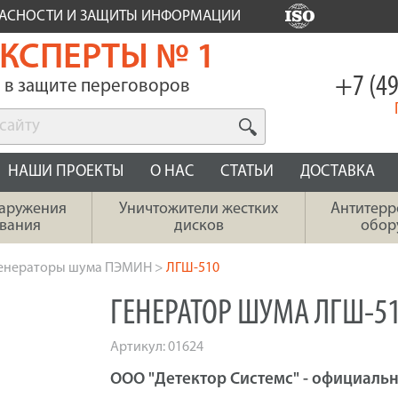
ПАСНОСТИ И ЗАЩИТЫ ИНФОРМАЦИИ
КСПЕРТЫ № 1
+7 (49
в защите переговоров
НАШИ ПРОЕКТЫ
О НАС
СТАТЬИ
ДОСТАВКА
наружения
Уничтожители жестких
Антитерр
вания
дисков
обор
енераторы шума ПЭМИН
>
ЛГШ-510
ГЕНЕРАТОР ШУМА ЛГШ-5
Артикул:
01624
ООО "Детектор Системс" - официальн