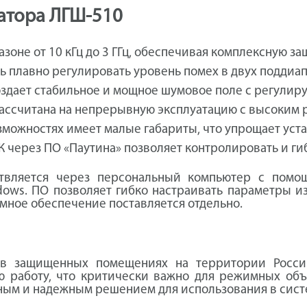
атора ЛГШ-510
азоне от 10 кГц до 3 ГГц, обеспечивая комплексную з
 плавно регулировать уровень помех в двух поддиапа
здает стабильное и мощное шумовое поле с регулир
ассчитана на непрерывную эксплуатацию с высоким р
зможностях имеет малые габариты, что упрощает ус
К через ПО «Паутина» позволяет контролировать и г
твляется через персональный компьютер с помощ
ows. ПО позволяет гибко настраивать параметры и
мное обеспечение поставляется отдельно.
и в защищенных помещениях на территории Росс
 работу, что критически важно для режимных объ
чным и надежным решением для использования в сис