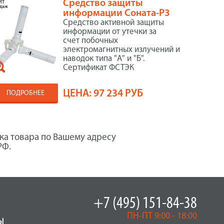
Средство защиты
ИТ
даж
информации Соната-Р3
Cредство активной защиты
информации от утечки за
счет побочных
электромагнитных излучений и
наводок типа "А" и "Б".
Сертификат ФСТЭК
ЦЕНА:
97 234 РУБ
ПОДРОБНЕЕ
ка товара по Вашему адресу
РФ.
+7 (495) 151-84-38
ПН-ПТ 9:00 - 18:00
ы