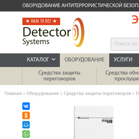
ОБОРУДОВАНИЕ АНТИТЕРРОРИСТИЧЕСКОЙ БЕЗО
Э
★ НАМ 19 ЛЕТ ★
КАТАЛОГ
ОБОРУДОВАНИЕ
УСЛУГИ
Средства защиты
Средства об
переговоров
прослуши
Главная
>
Оборудование
>
Средства защиты переговоров
>
Г