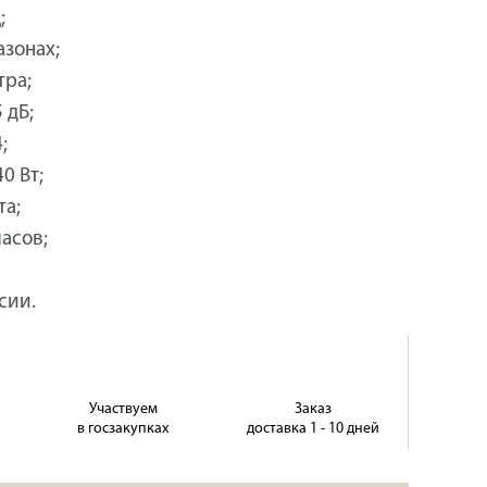
;
азонах;
тра;
 дБ;
;
0 Вт;
та;
часов;
сии.
Участвуем
Заказ
в госзакупках
доставка 1 - 10 дней