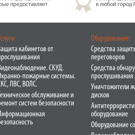
орые предоставляет
в любой город 
Услуги:
Оборудование:
Защита кабинетов от
Средства защит
прослушивания
переговоров
Видеонаблюдение. СКУД.
Средства обнар
Охранно-пожарные системы.
прослушивания
СКС, ЛВС, ВОЛС.
Уничтожители ж
Техническое обслуживание и
дисков
ремонт систем безопасности
Антитеррористи
Информационная
оборудование
безопасность
Оборудование с