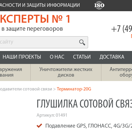
ПАСНОСТИ И ЗАЩИТЫ ИНФОРМАЦИИ
КСПЕРТЫ № 1
+7 (49
в защите переговоров
НАШИ ПРОЕКТЫ
О НАС
СТАТЬИ
ДОСТАВКА
наружения
Уничтожители жестких
Антитерр
вания
дисков
обор
одавители сотовой связи
>
Терминатор-20G
ГЛУШИЛКА СОТОВОЙ СВЯ
Артикул:
01491
Подавление GPS, ГЛОНАСС, 4G/3G/2G