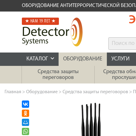
ОБОРУДОВАНИЕ АНТИТЕРРОРИСТИЧЕСКОЙ БЕЗО
Э
★ НАМ 19 ЛЕТ ★
КАТАЛОГ
ОБОРУДОВАНИЕ
УСЛУГИ
Средства защиты
Средства об
переговоров
прослуши
Главная
>
Оборудование
>
Средства защиты переговоров
>
П