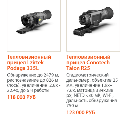
Тепловизионный
Тепловизионный
прицел Lzirtek
прицел Conotech
Podaga 335L
Talon R25
Обнаружение до 2479 м,
Стадиометрический
распознавание до 826 м
дальномер, объектив 25
(лось), увеличение 2.8x -
мм, увеличение 1.9x–
22.4x, до 6 ч работы
7.6x, матрица 384x288
рх, NETD <30 мК, Wi-Fi,
118 000 РУБ
дальность обнаружения
750 м
123 000 РУБ