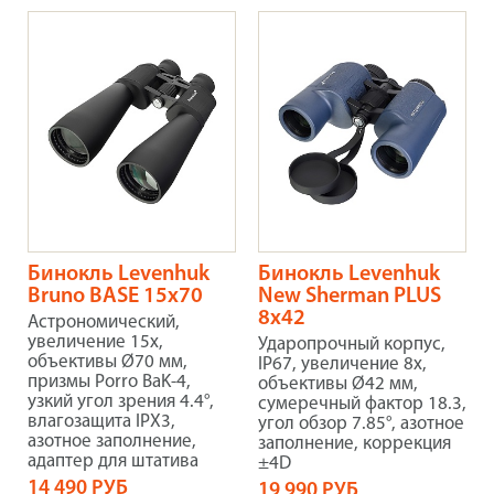
Бинокль Levenhuk
Бинокль Levenhuk
Bruno BASE 15x70
New Sherman PLUS
8x42
Астрономический,
увеличение 15x,
Ударопрочный корпус,
объективы Ø70 мм,
IP67, увеличение 8x,
призмы Porro BaK-4,
объективы Ø42 мм,
узкий угол зрения 4.4°,
сумеречный фактор 18.3,
влагозащита IPX3,
угол обзор 7.85°, азотное
азотное заполнение,
заполнение, коррекция
адаптер для штатива
±4D
14 490 РУБ
19 990 РУБ