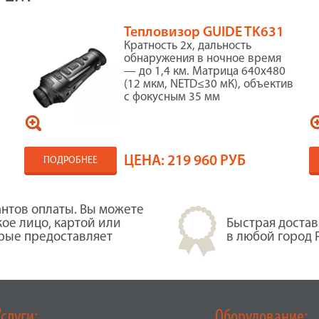
Тепловизор GUIDE TK631
Кратность 2x, дальность
обнаружения в ночное время
— до 1,4 км. Матрица 640x480
(12 мкм, NETD≤30 мК), объектив
с фокусным 35 мм
ЦЕНА:
219 960 РУБ
ПОДРОБНЕЕ
нтов оплаты. Вы можете
кое лицо, картой или
Быстрая достав
орые предоставляет
в любой город 
Услуги:
Оборудование: