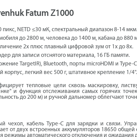
venhuk Fatum Z1000
 пикс, NETD ≤30 мК, спектральный диапазон 8-14 мкм
биля до 2800 м, человека до 1400 м, кабана до 880 м
личение 2x плюс плавный цифровой зум от 1x до 8x.
ер для записи отснятого материала, 16 ГБ памяти.
ожение TargetIR), Bluetooth, порты microHDMI и Type-C
корпус, легкий вес 500 г, штативное крепление 1/4".
ицирует тепловые цели сквозь маскировку, листву
инке" и функция отслеживания самых горячих точе
льность до 200 м) и ручной дальномер облегчают точ
ый чехол, кабель Type-C для зарядки и связи. Упр
ает от двух встроенных аккумуляторов 18650 общей е
 режимы автоматического отключения и ожидания д