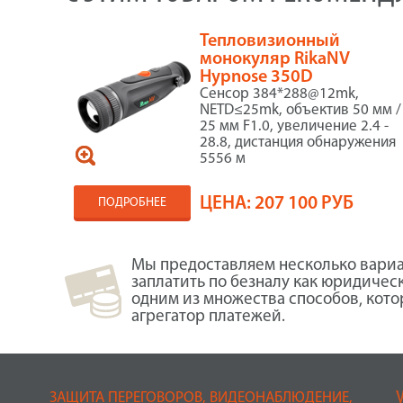
Тепловизионный
монокуляр RikaNV
Hypnose 350D
Сенсор 384*288@12mk,
NETD≤25mk, объектив 50 мм /
25 мм F1.0, увеличение 2.4 -
28.8, дистанция обнаружения
5556 м
ЦЕНА:
207 100 РУБ
ПОДРОБНЕЕ
Мы предоставляем несколько вариа
заплатить по безналу как юридичес
одним из множества способов, кот
агрегатор платежей.
ЗАЩИТА ПЕРЕГОВОРОВ, ВИДЕОНАБЛЮДЕНИЕ,