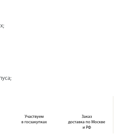
х;
пуса;
Участвуем
Заказ
в госзакупках
доставка по Москве
и РФ