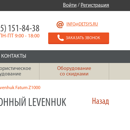
Войти
/
Регистрация
INFO@DETSYS.RU
5) 151-84-38
ПН-ПТ 9:00 - 18:00
ЗАКАЗАТЬ ЗВОНОК
КОНТАКТЫ
ористическое
Оборудование
удование
со скидками
venhuk Fatum Z1000
ОННЫЙ LEVENHUK
Назад