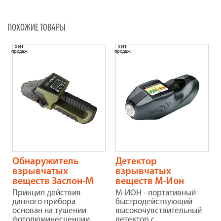
ПОХОЖИЕ ТОВАРЫ
ХИТ
ХИТ
продаж
продаж
Обнаружитель
Детектор
взрывчатых
взрывчатых
веществ Заслон-М
веществ М-Ион
Принцип действия
М-ИОН - портативный
данного прибора
быстродействующий
основан на тушении
высокочувствительный
фотолюминесценции
детектор с