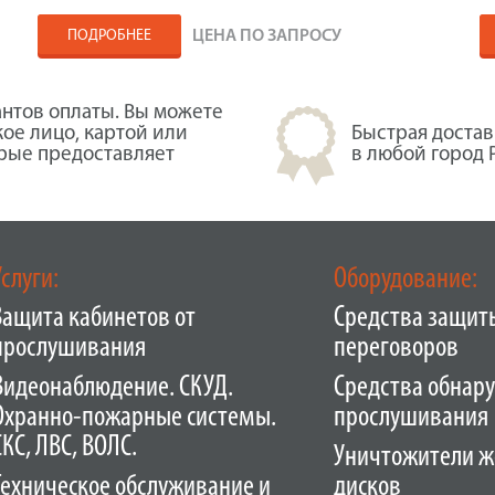
ПОДРОБНЕЕ
ЦЕНА ПО ЗАПРОСУ
нтов оплаты. Вы можете
кое лицо, картой или
Быстрая достав
орые предоставляет
в любой город 
Услуги:
Оборудование:
Защита кабинетов от
Средства защит
прослушивания
переговоров
Видеонаблюдение. СКУД.
Средства обнар
Охранно-пожарные системы.
прослушивания
СКС, ЛВС, ВОЛС.
Уничтожители ж
Техническое обслуживание и
дисков