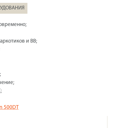
РУДОВАНИЯ
овременно;
аркотиков и ВВ;
;
;
чение;
;
an 500DT