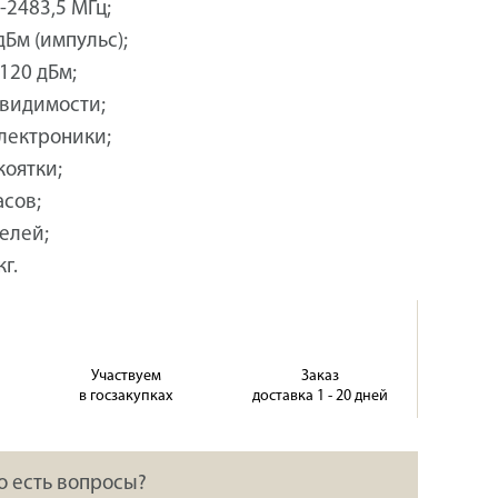
-2483,5 МГц;
дБм (импульс);
120 дБм;
 видимости;
электроники;
коятки;
асов;
елей;
г.
Участвуем
Заказ
в госзакупках
доставка 1 - 20 дней
о есть вопросы?