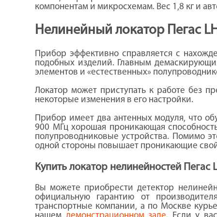
компонентам и микросхемам. Вес 1,8 кг и ав
Нелинейный локатор Пегас LH
Прибор эффективно справляется с нахожде
подобных изделий. Главным демаскирующи
элементов и «естественных» полупроводников
Локатор может приступать к работе без п
некоторые изменения в его настройки.
Прибор имеет два антенных модуля, что об
900 МГц хорошая проникающая способность
полупроводниковые устройства. Помимо это
одной стороны повышает проникающие свойст
Купить локатор нелинейностей Пегас L
Вы можете приобрести детектор нелинейн
официальную гарантию от производител
транспортные компании, а по Москве курье
нашем
демонстрационном зале
. Если у в