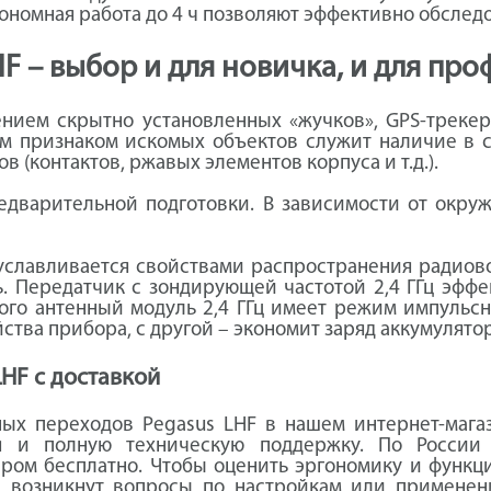
тономная работа до 4 ч позволяют эффективно обслед
F – выбор и для новичка, и для пр
нием скрытно установленных «жучков», GPS-трекер
м признаком искомых объектов служит наличие в с
 (контактов, ржавых элементов корпуса и т.д.).
редварительной подготовки. В зависимости от окру
уславливается свойствами распространения радиов
. Передатчик с зондирующей частотой 2,4 ГГц эффе
го антенный модуль 2,4 ГГц имеет режим импульсн
ва прибора, с другой – экономит заряд аккумулятор
HF с доставкой
ых переходов Pegasus LHF в нашем интернет-мага
я и полную техническую поддержку. По России 
ром бесплатно. Чтобы оценить эргономику и функц
ас возникнут вопросы по настройкам или применен