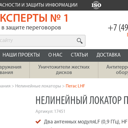
ПАСНОСТИ И ЗАЩИТЫ ИНФОРМАЦИИ
КСПЕРТЫ № 1
+7 (49
в защите переговоров
НАШИ ПРОЕКТЫ
О НАС
СТАТЬИ
ДОСТАВКА
наружения
Уничтожители жестких
Антитерр
вания
дисков
обор
вания
>
Нелинейные локаторы
>
Пегас LHF
НЕЛИНЕЙНЫЙ ЛОКАТОР П
Артикул:
17451
Два антенных модуляLF (0,9 ГГц), HF (