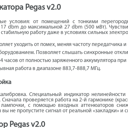
атора Pegas v2.0
бые условия: от помещений с тонкими перегород
17 dbm до максимальной 27 dbm (500 мВт). Чувствит
 стабильную работу даже в условиях сильных электр
оляет уходить от помех, меняя частоту передатчика 
борудованием. Позволяет слышать синхронные отклик
 часов от полностью заряженного аккумулятора при 
вная работа в диапазоне 883,7-888,7 МГц.
ойка
калибровка. Специальный индикатор нелинейности (
 Сначала проверяется работа на 2-й гармонике (красн
 лампочки, с помощью входных аттенюаторов снижа
ы вы не пропустите сигнал от реальной «закладки» и 
р Pegas v2.0