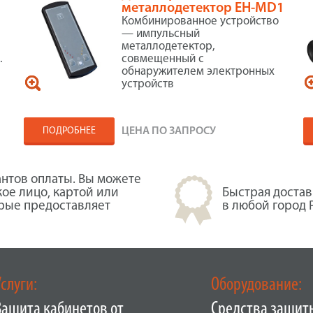
металлодетектор EH-MD1
Комбинированное устройство
— импульсный
к
металлодетектор,
.
совмещенный с
обнаружителем электронных
устройств
ПОДРОБНЕЕ
ЦЕНА ПО ЗАПРОСУ
нтов оплаты. Вы можете
кое лицо, картой или
Быстрая достав
орые предоставляет
в любой город 
Услуги:
Оборудование:
Защита кабинетов от
Средства защит