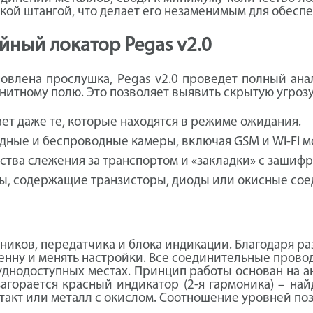
ской штангой, что делает его незаменимым для обес
йный локатор Pegas v2.0
новлена прослушка, Pegas v2.0 проведет полный ан
тному полю. Это позволяет выявить скрытую угрозу д
т даже те, которые находятся в режиме ожидания.
дные и беспроводные камеры, включая GSM и Wi-Fi м
ства слежения за транспортом и «закладки» с зашиф
, содержащие транзисторы, диоды или окисные сое
ников, передатчика и блока индикации. Благодаря 
енну и менять настройки. Все соединительные прово
уднодоступных местах. Принцип работы основан на ан
горается красный индикатор (2-я гармоника) – най
такт или металл с окислом. Соотношение уровней поз