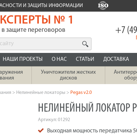
ПАСНОСТИ И ЗАЩИТЫ ИНФОРМАЦИИ
КСПЕРТЫ № 1
+7 (49
в защите переговоров
НАШИ ПРОЕКТЫ
О НАС
СТАТЬИ
ДОСТАВКА
наружения
Уничтожители жестких
Антитерр
вания
дисков
обор
вания
>
Нелинейные локаторы
>
Pegas v2.0
НЕЛИНЕЙНЫЙ ЛОКАТОР PE
Артикул:
01292
Выходная мощность передатчика 50