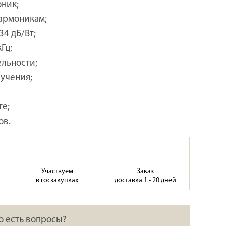
ник;
гармоникам;
4 дБ/Вт;
Гц;
ельности;
учения;
те;
ов.
Участвуем
Заказ
в госзакупках
доставка 1 - 20 дней
о есть вопросы?