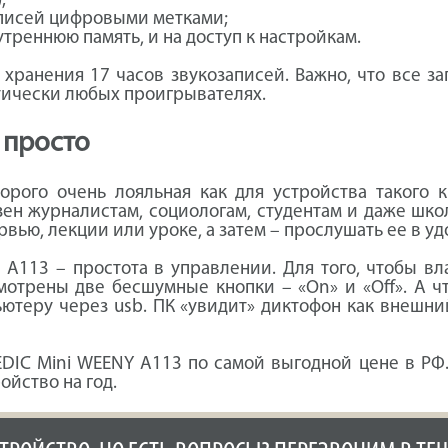
;
аписей цифровыми метками;
треннюю память, и на доступ к настройкам.
хранения 17 часов звукозаписей. Важно, что все з
тически любых проигрывателях.
 просто
орого очень лояльная как для устройства такого
зен журналистам, социологам, студентам и даже шко
ью, лекции или уроке, а затем – прослушать ее в уд
А113 – простота в управлении. Для того, чтобы вл
отрены две бесшумные кнопки – «On» и «Off». А ч
ьютеру через usb. ПК «увидит» диктофон как внешни
EDIC Mini WEENY A113 по самой выгодной цене в РФ
ойство на год.