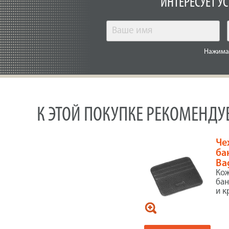
ИНТЕРЕСУЕТ У
Нажимая
К ЭТОЙ ПОКУПКЕ РЕКОМЕНД
Че
ба
Ba
Кож
бан
и к