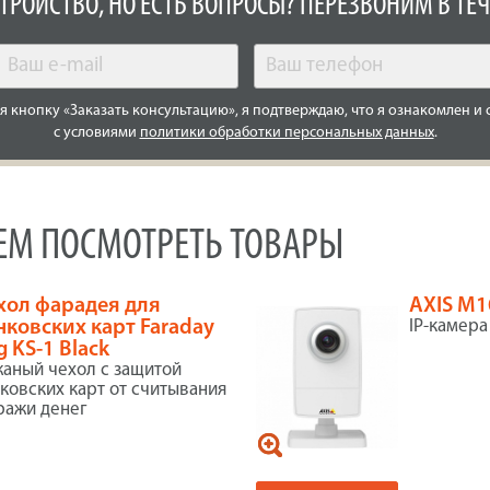
СТРОЙСТВО, НО ЕСТЬ ВОПРОСЫ? ПЕРЕЗВОНИМ В ТЕЧ
 кнопку «Заказать консультацию», я подтверждаю, что я ознакомлен и 
с условиями
политики обработки персональных данных
.
УЕМ ПОСМОТРЕТЬ ТОВАРЫ
хол фарадея для
AXIS M1
нковских карт Faraday
IP-камера
g KS-1 Black
аный чехол с защитой
ковских карт от считывания
ражи денег