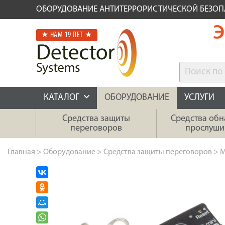
ОБОРУДОВАНИЕ АНТИТЕРРОРИСТИЧЕСКОЙ БЕЗО
Э
★ НАМ 19 ЛЕТ ★
КАТАЛОГ
ОБОРУДОВАНИЕ
УСЛУГИ
Средства защиты
Средства об
переговоров
прослуши
Главная
>
Оборудование
>
Средства защиты переговоров
>
М