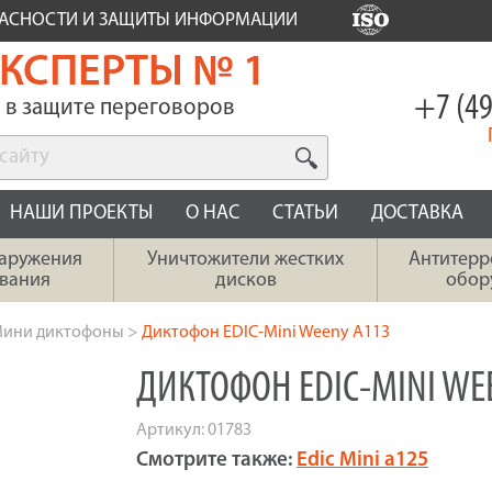
ПАСНОСТИ И ЗАЩИТЫ ИНФОРМАЦИИ
КСПЕРТЫ № 1
+7 (49
в защите переговоров
НАШИ ПРОЕКТЫ
О НАС
СТАТЬИ
ДОСТАВКА
наружения
Уничтожители жестких
Антитерр
вания
дисков
обор
ини диктофоны
>
Диктофон EDIC-Mini Weeny A113
ДИКТОФОН EDIC-MINI WE
Артикул:
01783
Смотрите также
:
Edic Mini a125