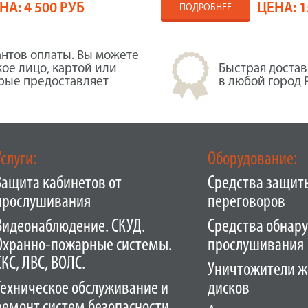
НА:
4 500 РУБ
ЦЕНА:
1
ПОДРОБНЕЕ
нтов оплаты. Вы можете
кое лицо, картой или
Быстрая достав
орые предоставляет
в любой город 
Услуги:
Оборудование:
Защита кабинетов от
Средства защит
прослушивания
переговоров
Видеонаблюдение. СКУД.
Средства обнар
Охранно-пожарные системы.
прослушивания
СКС, ЛВС, ВОЛС.
Уничтожители ж
Техническое обслуживание и
дисков
ремонт систем безопасности