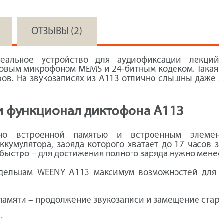
ОТЗЫВЫ (2)
альное устройство для аудиофиксации лекций
вым микрофоном MEMS и 24-битным кодеком. Такая 
тров. На звукозаписях из А113 отлично слышны даж
и функционал диктофона А113
ено встроенной памятью и встроенным элемен
кумулятора, заряда которого хватает до 17 часов 
 быстро – для достижения полного заряда нужно менее
дельцам WEENY A113 максимум возможностей для 
 памяти – продолжение звукозаписи и замещение ста