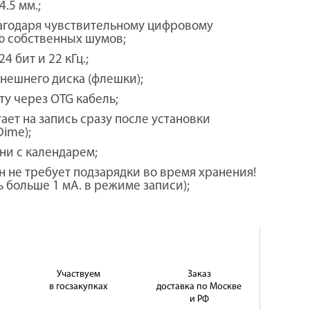
.5 мм.;
лагодаря чувствительному цифровому
ю собственных шумов;
 бит и 22 кГц.;
нешнего диска (флешки);
у через OTG кабель;
ает на запись сразу после установки
Dime);
ни с календарем;
 не требует подзарядки во время хранения!
ь больше 1 мА. в режиме записи);
Участвуем
Заказ
в госзакупках
доставка по Москве
и РФ