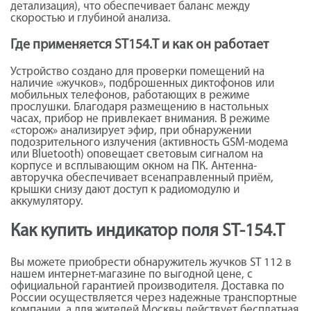
детализация), что обеспечивает баланс между
скоростью и глубиной анализа.
Где применяется ST154.T и как он работает
Устройство создано для проверки помещений на
наличие «жучков», подброшенных диктофонов или
мобильных телефонов, работающих в режиме
прослушки. Благодаря размещению в настольных
часах, прибор не привлекает внимания. В режиме
«сторож» анализирует эфир, при обнаружении
подозрительного излучения (активность GSM-модема
или Bluetooth) оповещает световым сигналом на
корпусе и всплывающим окном на ПК. Антенна-
авторучка обеспечивает всенаправленный приём,
крышки снизу дают доступ к радиомодулю и
аккумулятору.
Как купить индикатор поля ST-154.T
Вы можете приобрести обнаружитель жучков ST 112 в
нашем интернет-магазине по выгодной цене, с
официальной гарантией производителя. Доставка по
России осуществляется через надежные транспортные
компании, а для жителей Москвы действует бесплатная