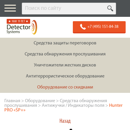
★ НАМ 19 ЛЕТ ★
+7 (495) 151-84-38
Средства защиты переговоров
Средства обнаружения прослушивания
Уничтожители жестких дисков
Антитеррористическое оборудование
Оборудование со скидками
Главная
>
Оборудование
>
Средства обнаружения
прослушивания
>
Антижучки / Индикаторы поля
>
Hunter
PRO «SP+»
Назад