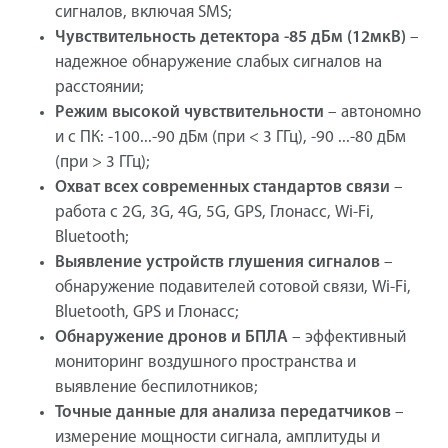
сигналов, включая SMS;
Чувствительность детектора -85 дБм (12мкВ)
–
надежное обнаружение слабых сигналов на
расстоянии;
Режим высокой чувствительности
– автономно
и с ПК: -100...-90 дБм (при < 3 ГГц), -90 ...-80 дБм
(при > 3 ГГц);
Охват всех современных стандартов связи
–
работа с 2G, 3G, 4G, 5G, GPS, Глонасс, Wi-Fi,
Bluetooth;
Выявление устройств глушения сигналов
–
обнаружение подавителей сотовой связи, Wi-Fi,
Bluetooth, GPS и Глонасс;
Обнаружение дронов и БПЛА
– эффективный
мониторинг воздушного пространства и
выявление беспилотников;
Точные данные для анализа передатчиков
–
измерение мощности сигнала, амплитуды и