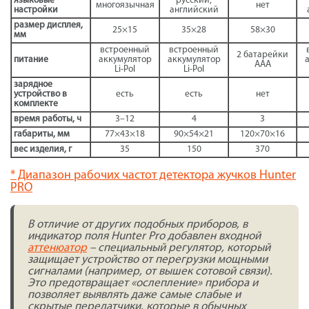
языковые
русский,
многоязычная
нет
настройки
английский
размер дисплея,
25×15
35×28
58×30
мм
встроенный
встроенный
2 батарейки
питание
аккумулятор
аккумулятор
ААА
Li-Pol
Li-Pol
зарядное
устройство в
есть
есть
нет
комплекте
время работы, ч
3–12
4
3
габариты, мм
77×43×18
90×54×21
120×70×16
вес изделия, г
35
150
370
* Диапазон рабочих частот детектора жучков Hunter
PRO
В отличие от других подобных приборов, в
индикатор поля Hunter Pro добавлен входной
аттенюатор
– специальный регулятор, который
защищает устройство от перегрузки мощными
сигналами (например, от вышек сотовой связи).
Это предотвращает «ослепление» прибора и
позволяет выявлять даже самые слабые и
скрытые передатчики, которые в обычных