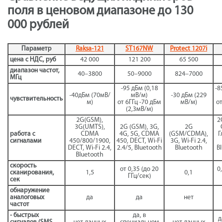
поля в ценовом диапазоне до 130
000 рублей
Параметр
Raksa-121
ST167NW
Protect 1207i
цена с НДС, руб
42 000
121 200
65 500
диапазон частот,
40–3800
50–9000
824–7000
МГц
-95 дБм (0,18
-8
-40дБм (70мВ/
мВ/м)
-30 дБм (229
чувствительность
м)
от 6ГГц -70 дБм
мВ/м)
от
(2,3мВ/м)
2G(GSM),
2
3G(UMTS),
2G (GSM), 3G,
2G
работа с
CDMA
4G, 5G, CDMA
(GSM/CDMA),
Г
сигналами
450/800/1900,
450, DECT, Wi-Fi
3G, Wi-Fi 2.4,
DECT, Wi-Fi 2.4,
2.4/5, Bluetooth
Bluetooth
B
Bluetooth
скорость
от 0,35 (до 20
0
сканирования,
1,5
0,1
ГГц/сек)
сек
обнаружение
аналоговых
да
да
нет
частот
- быстрых
да, в
д