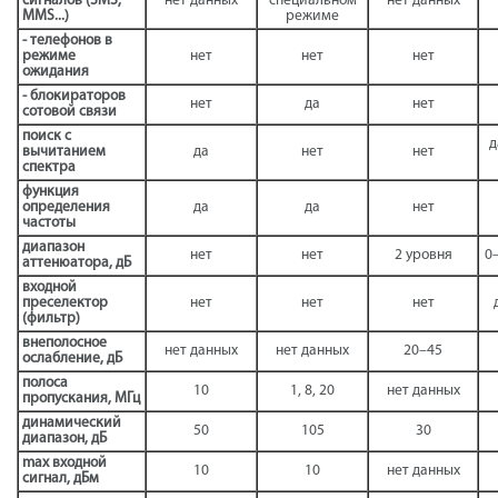
сигналов (SMS,
нет данных
специальном
нет данных
MMS...)
режиме
- телефонов в
режиме
нет
нет
нет
ожидания
- блокираторов
нет
да
нет
сотовой связи
поиск с
д
вычитанием
да
нет
нет
спектра
функция
определения
да
да
нет
частоты
диапазон
нет
нет
2 уровня
0–
аттенюатора, дБ
входной
преселектор
нет
нет
нет
(фильтр)
внеполосное
нет данных
нет данных
20–45
ослабление, дБ
полоса
10
1, 8, 20
нет данных
пропускания, МГц
динамический
50
105
30
диапазон, дБ
max входной
10
10
нет данных
сигнал, дБм