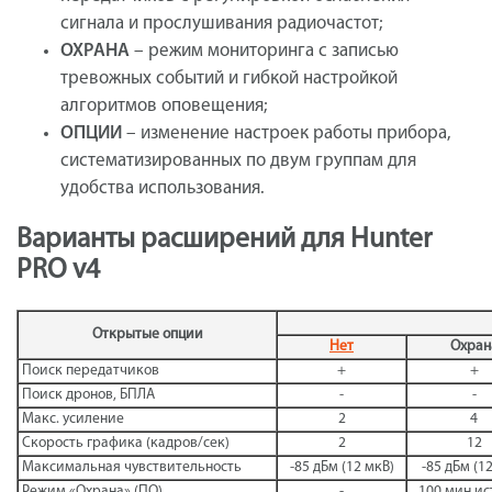
сигнала и прослушивания радиочастот;
ОХРАНА
– режим мониторинга с записью
тревожных событий и гибкой настройкой
алгоритмов оповещения;
ОПЦИИ
– изменение настроек работы прибора,
систематизированных по двум группам для
удобства использования.
Варианты расширений для Hunter
PRO v4
Открытые опции
Нет
Охран
Поиск передатчиков
+
+
Поиск дронов, БПЛА
-
-
Макс. усиление
2
4
Скорость графика (кадров/сек)
2
12
Максимальная чувствительность
-85 дБм (12 мкВ)
-85 дБм (1
Режим «Охрана» (ПО)
-
100 мин и