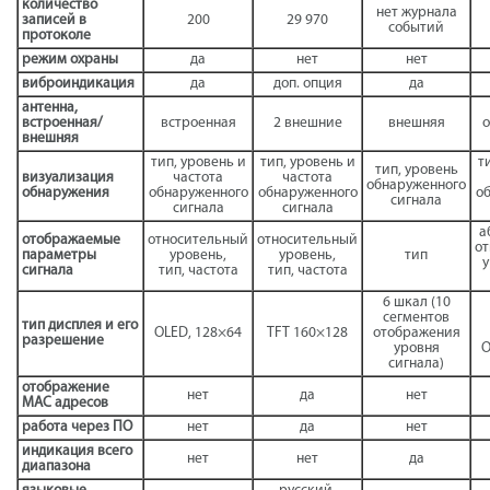
количество
нет журнала
записей в
200
29 970
событий
протоколе
режим охраны
да
нет
нет
виброиндикация
да
доп. опция
да
антенна,
встроенная/
встроенная
2 внешние
внешняя
внешняя
тип, уровень и
тип, уровень и
т
тип, уровень
визуализация
частота
частота
обнаруженного
обнаружения
обнаруженного
обнаруженного
о
сигнала
сигнала
сигнала
а
отображаемые
относительный
относительный
о
параметры
уровень,
уровень,
тип
у
сигнала
тип, частота
тип, частота
6 шкал (10
сегментов
тип дисплея и его
OLED, 128×64
TFT 160×128
отображения
разрешение
уровня
O
сигнала)
отображение
нет
да
нет
МАС адресов
работа через ПО
нет
да
нет
индикация всего
нет
нет
да
диапазона