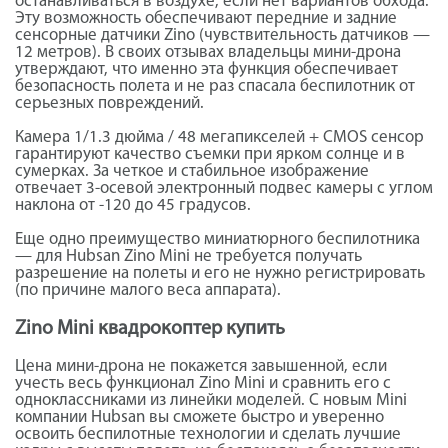
останавливаться в воздухе, если нет вариантов обхода.
Эту возможность обеспечивают передние и задние
сенсорные датчики Zino (чувствительность датчиков —
12 метров). В своих отзывах владельцы мини-дрона
утверждают, что именно эта функция обеспечивает
безопасность полета и не раз спасала беспилотник от
серьезных повреждений.
Камера 1/1.3 дюйма / 48 мегапикселей + CMOS сенсор
гарантируют качество съемки при ярком солнце и в
сумерках. За четкое и стабильное изображение
отвечает 3-осевой электронный подвес камеры с углом
наклона от -120 до 45 градусов.
Еще одно преимущество миниатюрного беспилотника
— для Hubsan Zino Mini не требуется получать
разрешение на полеты и его не нужно регистрировать
(по причине малого веса аппарата).
Zino Mini квадрокоптер купить
Цена мини-дрона не покажется завышенной, если
учесть весь функционал Zino Mini и сравнить его с
одноклассниками из линейки моделей. С новым Mini
компании Hubsan вы сможете быстро и уверенно
освоить беспилотные технологии и сделать лучшие