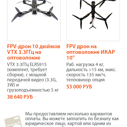
FPV-дрон 10 дюймов
FPV дрон на
VTX 3.3ГГц на
оптоволокне ИКАР
оптоволокне
10"
VTX 3.3ГГц ELRS915
Раб. нагрузка 4 кг,
(комплект, требует
дальность >15 км, макс.
сборки), с мощной
скорость 135 км/ч,
передачей видео (3.3G,
тепловизор опция
3W) и
53 000 РУБ
грузоподъемностью 5 кг
38 640 РУБ
Мы предоставляем несколько вариантов
оплаты. Вы можете заплатить по безналу как
юридическое лицо, картой или одним из