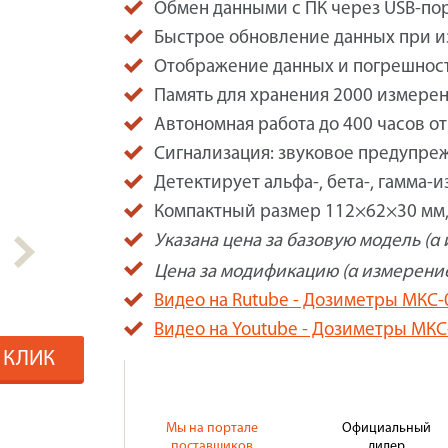
Обмен данными с ПК через USB-пор
Быстрое обновление данных при и
Отображение данных и погрешност
Память для хранения 2000 измерен
Автономная работа до 400 часов от
Сигнализация: звуковое предупре
Детектирует альфа-, бета-, гамма-
Компактный размер 112×62×30 мм, 
Указана цена за базовую модель (α 
Цена за модификацию (α измерение.
Видео на Rutube - Дозиметры МКС
Видео на Youtube - Дозиметры МК
1 КЛИК
Мы на портале
Официальный
поставщиков
дилер