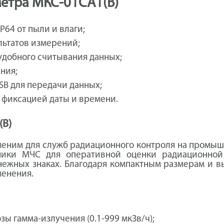
етра МКС-01СА1(В)
64 от пыли и влаги;
льтатов измерений;
удобного считывания данных;
ния;
SB для передачи данных;
 фиксацией даты и времени.
(В)
меним для служб радиационного контроля на промыш
ники МЧС для оперативной оценки радиационной
енежных знаках. Благодаря компактным размерам и в
менения.
ы гамма-излучения (0.1-999 мкЗв/ч);