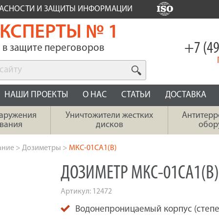
ПАСНОСТИ И ЗАЩИТЫ ИНФОРМАЦИИ
КСПЕРТЫ № 1
+7 (49
в защите переговоров
НАШИ ПРОЕКТЫ
О НАС
СТАТЬИ
ДОСТАВКА
наружения
Уничтожители жестких
Антитерр
вания
дисков
обор
ание
>
Дозиметры
>
МКС-01СА1(В)
ДОЗИМЕТР МКС-01СА1(В
Артикул:
12472
Водонепроницаемый корпус (степен