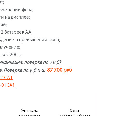
т;
зменении фона;
и на дисплее;
ий;
 2 батареек АА;
ждение о превышении фона;
излучение;
вес 200 г.
индикация. поверка по γ и β)
;
87 700 руб
 Поверка по γ, β и α)
-01СА1
С-01СА1
Участвуем
Заказ
в госзакупках
доставка по Москве