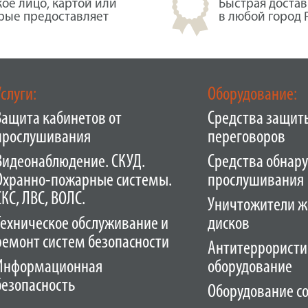
кое лицо, картой или
Быстрая достав
орые предоставляет
в любой город 
Услуги:
Оборудование:
Защита кабинетов от
Средства защит
прослушивания
переговоров
Видеонаблюдение. СКУД.
Средства обнар
Охранно-пожарные системы.
прослушивания
СКС, ЛВС, ВОЛС.
Уничтожители ж
Техническое обслуживание и
дисков
ремонт систем безопасности
Антитеррористи
Информационная
оборудование
безопасность
Оборудование с