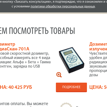
 кнопку «Заказать консультацию», я подтверждаю, что я ознакомлен и 
с условиями
политики обработки персональных данных
.
УЕМ ПОСМОТРЕТЬ ТОВАРЫ
зиметр
Дозимет
диаСкан-701А
излучен
овой скоростной дозиметр,
Чувствит
собный измерять все 4 вида
удобен д
иации: Альфа + Бета + Гамма
радиацио
ентген, зарядка по USB
звуковым 
пропорци
дозы
НА:
40 425 РУБ
ЦЕНА:
5
ПОДРОБНЕЕ
нтов оплаты. Вы можете