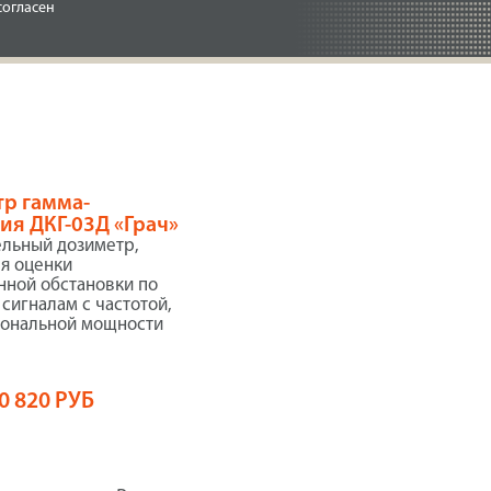
согласен
р гамма-
ия ДКГ-03Д «Грач»
ельный дозиметр,
ля оценки
нной обстановки по
сигналам с частотой,
ональной мощности
0 820 РУБ