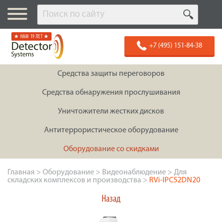
★ НАМ 19 ЛЕТ ★
+7 (495) 151-84-38
Средства защиты переговоров
Средства обнаружения прослушивания
Уничтожители жестких дисков
Антитеррористическое оборудование
Оборудование со скидками
Главная
>
Оборудование
>
Видеонаблюдение
>
Для
складских комплексов и производства
>
RVi-IPC52DN20
Назад