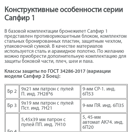
Конструктивные особенности серии
Сапфир 1
В базовой комплектации бронежилет Сапфир 1
представлен противорикошетным блоком, комплектом
стальных бронированных пластин, защитным чехлом,
упаковочной сумкой. В качестве материалов
используется сталь и арамидное полотно. По желанию
можно приобрести дополнительную комплектацию для
защиты боковой части, плеч, шеи и паха.
Классы защиты по ГОСТ 34286-2017 (вариации
модели Сапфир 2 Боец):
9х21 мм патрон с пулей
9-мм СР-1. инд.
Бр 2
П. инд. 7Н28*6
6П53
9х19 мм патрон с пулей
Бр 3
9-мм ПЯ. инд. 6П35
Пст. инд. 7Н21
5, 45-мм
5,45х39 мм патрон с
автомат АК74. инд.
пулей ПП. инд. 7Н10
6П20
Бр 4