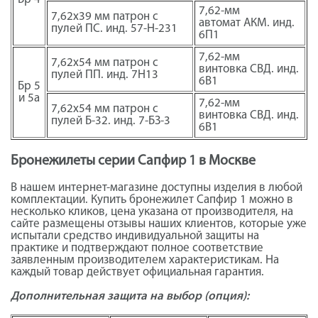
7,62-мм
7,62х39 мм патрон с
автомат АКМ. инд.
пулей ПС. инд. 57-Н-231
6П1
7,62-мм
7,62х54 мм патрон с
винтовка СВД. инд.
пулей ПП. инд. 7Н13
6В1
Бр 5
и 5а
7,62-мм
7,62х54 мм патрон с
винтовка СВД. инд.
пулей Б-32. инд. 7-БЗ-3
6В1
Бронежилеты серии Сапфир 1 в Москве
В нашем интернет-магазине доступны изделия в любой
комплектации. Купить бронежилет Сапфир 1 можно в
несколько кликов, цена указана от производителя, на
сайте размещены отзывы наших клиентов, которые уже
испытали средство индивидуальной защиты на
практике и подтверждают полное соответствие
заявленным производителем характеристикам. На
каждый товар действует официальная гарантия.
Дополнительная защита на выбор (опция):