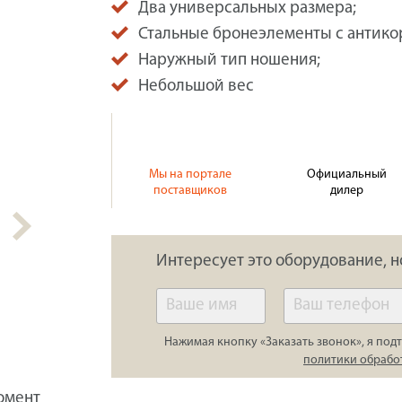
Два универсальных размера;
Стальные бронеэлементы с антик
Наружный тип ношения;
Небольшой вес
Мы на портале
Официальный
поставщиков
дилер
Интересует это оборудование, н
Нажимая кнопку «Заказать звонок», я подт
политики обрабо
омент