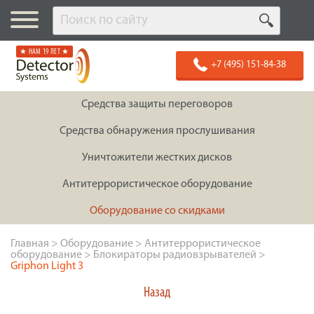
★ НАМ 19 ЛЕТ ★
+7 (495) 151-84-38
Средства защиты переговоров
Средства обнаружения прослушивания
Уничтожители жестких дисков
Антитеррористическое оборудование
Оборудование со скидками
Главная
>
Оборудование
>
Антитеррористическое
оборудование
>
Блокираторы радиовзрывателей
>
Griphon Light 3
Назад