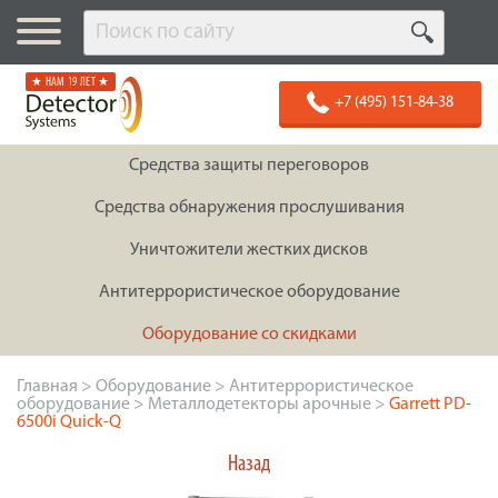
★ НАМ 19 ЛЕТ ★
+7 (495) 151-84-38
Средства защиты переговоров
Средства обнаружения прослушивания
Уничтожители жестких дисков
Антитеррористическое оборудование
Оборудование со скидками
Главная
>
Оборудование
>
Антитеррористическое
оборудование
>
Металлодетекторы арочные
>
Garrett PD-
6500i Quick-Q
Назад