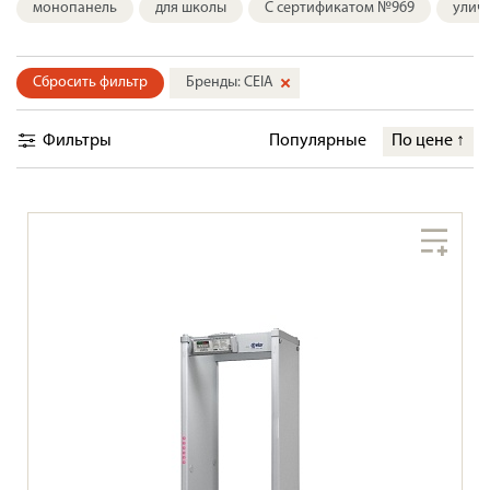
монопанель
для школы
С сертификатом №969
улич
Сбросить фильтр
Бренды: CEIA
Фильтры
Популярные
По цене
↑