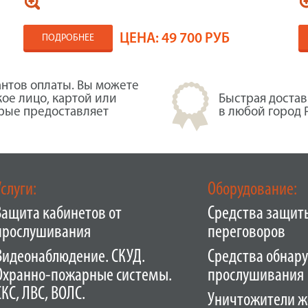
ЦЕНА:
49 700 РУБ
ПОДРОБНЕЕ
нтов оплаты. Вы можете
кое лицо, картой или
Быстрая достав
орые предоставляет
в любой город 
Услуги:
Оборудование:
Защита кабинетов от
Средства защит
прослушивания
переговоров
Видеонаблюдение. СКУД.
Средства обнар
Охранно-пожарные системы.
прослушивания
СКС, ЛВС, ВОЛС.
Уничтожители ж