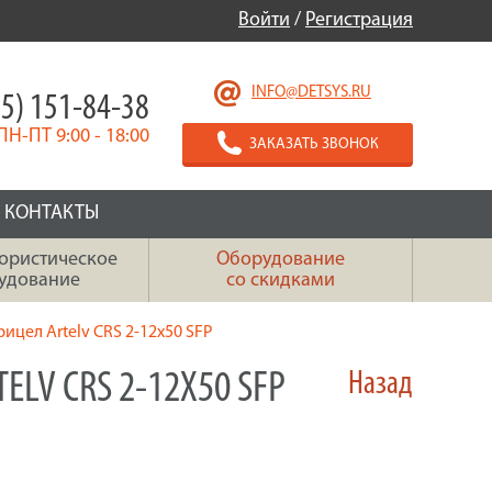
Войти
/
Регистрация
INFO@DETSYS.RU
5) 151-84-38
ПН-ПТ 9:00 - 18:00
ЗАКАЗАТЬ ЗВОНОК
КОНТАКТЫ
ористическое
Оборудование
удование
со скидками
ицел Artelv CRS 2-12x50 SFP
LV CRS 2-12X50 SFP
Назад