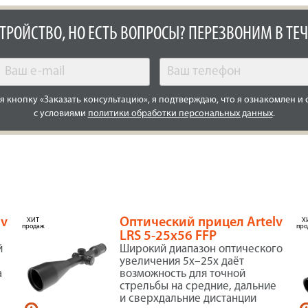
СТРОЙСТВО, НО ЕСТЬ ВОПРОСЫ? ПЕРЕЗВОНИМ В ТЕЧ
 кнопку «Заказать консультацию», я подтверждаю, что я ознакомлен и 
с условиями
политики обработки персональных данных
.
lv
Оптический прицел Artelv
ХИТ
Х
продаж
про
LRS 5-25x56 FFP
й
Широкий диапазон оптического
увеличения 5x–25x даёт
а
возможность для точной
стрельбы на средние, дальние
и сверхдальние дистанции