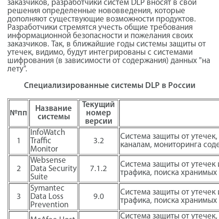
заказчиков, разработчики систем DLP вносят в свои
решения определенные нововведения, которые
дополняют существующие возможности продуктов.
Разработчики стремятся учесть общие требования
информационной безопасности и пожелания своих
заказчиков. Так, в ближайшие годы системы защиты от
утечек, видимо, будут интегрированы с системами
шифрования (в зависимости от содержания) данных "на
лету".
Специализированные системы DLP в России
Текущий
Название
№пп
номер
системы
версии
InfoWatch
Система защиты от утечек,
1
Traffic
3.2
каналам, мониторинга сод
Monitor
Websense
Система защиты от утечек
2
Data Security
7.1.2
трафика, поиска хранимых
Suite
Symantec
Система защиты от утечек
3
Data Loss
9.0
трафика, поиска хранимых
Prevention
Система защиты от утечек,