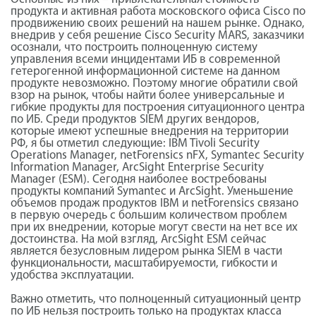
продукта и активная работа московского офиса Cisco по
продвижению своих решений на нашем рынке. Однако,
внедрив у себя решение Cisco Security MARS, заказчики
осознали, что построить полноценную систему
управления всеми инцидентами ИБ в современной
гетерогенной информационной системе на данном
продукте невозможно. Поэтому многие обратили свой
взор на рынок, чтобы найти более универсальные и
гибкие продукты для построения ситуационного центра
по ИБ. Среди продуктов SIEM других вендоров,
которые имеют успешные внедрения на территории
РФ, я бы отметил следующие: IBM Tivoli Security
Operations Manager, netForensics nFX, Symantec Security
Information Manager, ArcSight Enterprise Security
Manager (ESM). Сегодня наиболее востребованы
продукты компаний Symantec и ArcSight. Уменьшение
объемов продаж продуктов IBM и netForensics связано
в первую очередь с большим количеством проблем
при их внедрении, которые могут свести на нет все их
достоинства. На мой взгляд, ArcSight ESM сейчас
является безусловным лидером рынка SIEM в части
функциональности, масштабируемости, гибкости и
удобства эксплуатации.
Важно отметить, что полноценный ситуационный центр
по ИБ нельзя построить только на продуктах класса