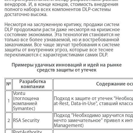
вендоров. И, в конце концов, стоимость внедрения
полного набора всех компонентов DLP-системы
достаточно высока.
Несмотря на заслуженную критику, продажи систем
DLP продолжали расти даже несмотря на кризисное
состояние экономики. Эта технология становится не
только все более узнаваемой, но и востребованной
заказчиками. Все чаще звучат требования к системе
защиты от внутренних угроз, которые все теснее
перекликаются с характеристиками самих DLP.
Примеры удачных инноваций и идей на рынке
средств защиты от утечек
Разработка
№
Содержание осн
компании
Vontu
(поглощена
Подход к защите от утечек "Необхо
1
компанией
at-Rest, Data-in-Use", ставший клас
Symantec)
Подход "Необходимо заручится под
2
RSA Security
нечто замечательное" привел к инте
Management)
PortAuthority