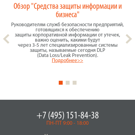
Обзор "Средства защиты информации и
А
бизнеса"
ко
Руководителям служб безопасности предприятий,
Д
готовящихся к обеспечению
защиты корпоративной информации от утечек,
рын
важно оценить, какими будут
через 3-5 лет специализированные системы
защиты, называемые сегодня DLP
(Data Loss/Leak Prevention).
Pr
Подробнее>>
+7 (495) 151-84-38
ПН-ПТ 9:00 - 18:00