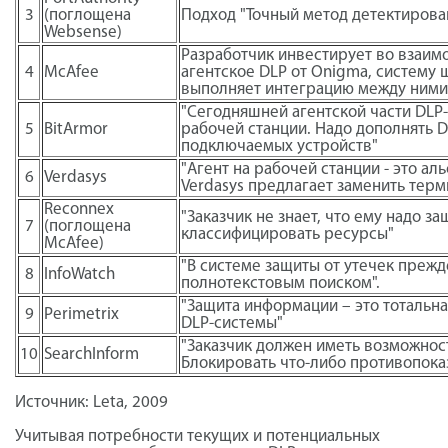
3
(поглощена
Подход "Точный метод детектирова
Websense)
Разработчик инвестирует во взаим
4
McAfee
агентское DLP от Onigma, систему 
выполняет интеграцию между ними
"Сегодняшней агентской части DLP-
5
BitArmor
рабочей станции. Надо дополнять 
подключаемых устройств"
"Агент на рабочей станции - это а
6
Verdasys
Verdasys предлагает заменить термин
Reconnex
"Заказчик не знает, что ему надо 
7
(поглощена
классифицировать ресурсы"
McAfee)
"В системе защиты от утечек преж
8
InfoWatch
полнотекстовым поиском".
"Защита информации – это тотальн
9
Perimetrix
DLP-системы"
"Заказчик должен иметь возможнос
10
SearchInform
Блокировать что-либо противопока
Источник: Leta, 2009
Учитывая потребности текущих и потенциальных