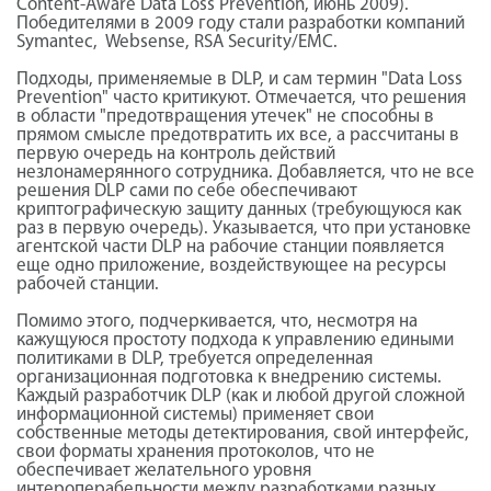
Content-Aware Data Loss Prevention, июнь 2009).
Победителями в 2009 году стали разработки компаний
Symantec, Websense, RSA Security/EMC.
Подходы, применяемые в DLP, и сам термин "Data Loss
Prevention" часто критикуют. Отмечается, что решения
в области "предотвращения утечек" не способны в
прямом смысле предотвратить их все, а рассчитаны в
первую очередь на контроль действий
незлонамерянного сотрудника. Добавляется, что не все
решения DLP сами по себе обеспечивают
криптографическую защиту данных (требующуюся как
раз в первую очередь). Указывается, что при установке
агентской части DLP на рабочие станции появляется
еще одно приложение, воздействующее на ресурсы
рабочей станции.
Помимо этого, подчеркивается, что, несмотря на
кажущуюся простоту подхода к управлению едиными
политиками в DLP, требуется определенная
организационная подготовка к внедрению системы.
Каждый разработчик DLP (как и любой другой сложной
информационной системы) применяет свои
собственные методы детектирования, свой интерфейс,
свои форматы хранения протоколов, что не
обеспечивает желательного уровня
интероперабельности между разработками разных