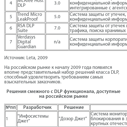
McAfee Host
4
3.0
конфиденциальной информ
DLP
интегрированные с агентс
Trend Micro
Система защиты от утечек,
5
5.0
LeakProof
конфиденциальной информ
RSA DLP
Система защиты от утечек
6
7.0
Suite
трафика, поиска хранимых
Verdasys
Система защиты корпорати
7
Digital
n/a
конфиденциальной информа
Guardian
Источник: Leta, 2009
На российском рынке к началу 2009 года появился
вполне представительный набор решений класса DLP,
способный удовлетворить требованиям самых
взыскательных заказчиков.
Решения смежного с DLP функционала, доступные
на российском рынке
№пп
Разработчик
Решение
Система монитор
"Инфосистемы
1
"Дозор Джет"
блокирования в 
Джет"
крупных отечест