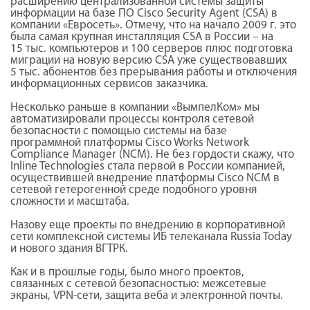
расширению централизованной системы защиты
информации на базе ПО Cisco Security Agent (CSA) в
компании «Евросеть». Отмечу, что на начало 2009 г. это
была самая крупная инсталляция CSA в России – на
15 тыс. компьютеров и 100 серверов плюс подготовка
миграции на новую версию CSA уже существовавших
5 тыс. абонентов без прерывания работы и отключения
информационных сервисов заказчика.
Несколько раньше в компании «ВымпелКом» мы
автоматизировали процессы контроля сетевой
безопасности с помощью системы на базе
программной платформы Cisco Works Network
Compliance Manager (NCM). Не без гордости скажу, что
Inline Technologies стала первой в России компанией,
осуществившей внедрение платформы Cisco NCM в
сетевой гетерогенной среде подобного уровня
сложности и масштаба.
Назову еще проекты по внедрению в корпоративной
сети комплексной системы ИБ телеканала Russia Today
и нового здания ВГТРК.
Как и в прошлые годы, было много проектов,
связанных с сетевой безопасностью: межсетевые
экраны, VPN-сети, защита веба и электронной почты.