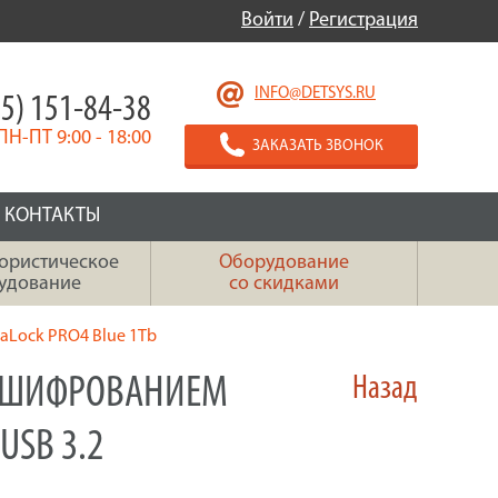
Войти
/
Регистрация
INFO@DETSYS.RU
5) 151-84-38
ПН-ПТ 9:00 - 18:00
ЗАКАЗАТЬ ЗВОНОК
КОНТАКТЫ
ористическое
Оборудование
удование
со скидками
aLock PRO4 Blue 1Tb
М ШИФРОВАНИЕМ
Назад
USB 3.2