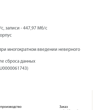
с, записи - 447,97 Мб/с
орпус
при многократном введении неверного
ле сброса данных
RU0000061743)
 производство
Заказ