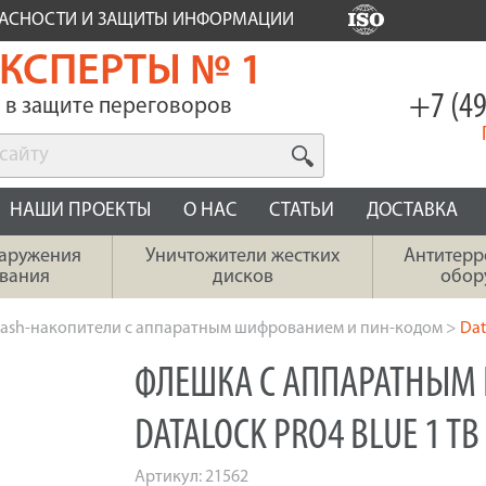
ПАСНОСТИ И ЗАЩИТЫ ИНФОРМАЦИИ
КСПЕРТЫ № 1
+7 (49
в защите переговоров
НАШИ ПРОЕКТЫ
О НАС
СТАТЬИ
ДОСТАВКА
наружения
Уничтожители жестких
Антитерр
вания
дисков
обор
lash-накопители с аппаратным шифрованием и пин-кодом
>
Dat
ФЛЕШКА С АППАРАТНЫ
DATALOCK PRO4 BLUE 1 TB 
Артикул:
21562