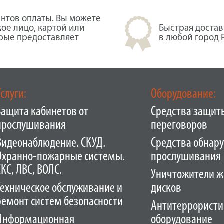
нтов оплаты. Вы можете
кое лицо, картой или
Быстрая достав
орые предоставляет
в любой город 
Услуги:
Оборудование:
Защита кабинетов от
Средства защит
прослушивания
переговоров
Видеонаблюдение. СКУД.
Средства обнар
Охранно-пожарные системы.
прослушивания
СКС, ЛВС, ВОЛС.
Уничтожители ж
Техническое обслуживание и
дисков
ремонт систем безопасности
Антитеррористи
Информационная
оборудование