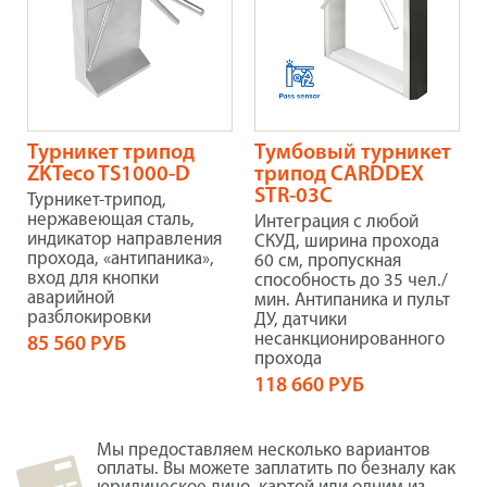
Турникет трипод
Тумбовый турникет
ZKTeco TS1000-D
трипод CARDDEX
STR-03C
Турникет-трипод,
нержавеющая сталь,
Интеграция с любой
индикатор направления
СКУД, ширина прохода
прохода, «антипаника»,
60 см, пропускная
вход для кнопки
способность до 35 чел./
аварийной
мин. Антипаника и пульт
разблокировки
ДУ, датчики
несанкционированного
85 560 РУБ
прохода
118 660 РУБ
Мы предоставляем несколько вариантов
оплаты. Вы можете заплатить по безналу как