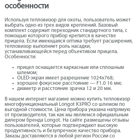
особенности
Используя тепловизор для охоты, пользователь может
выбрать одно из трех видов креплений. Базовый
комплект содержит переходник стандартного типа, с
помощью которого прибор крепится в качестве
прицела. Если имеющаяся оптика требует расширения,
тепловизор выполняет роль насадки,
устанавливающейся перед объективом прицела.
Особенности:
прицел оснащается каркасным или сплошным
шлемом;
OLED-экран имеет разрешение 1024х768;
хорошее фокусное расстояние — F1.0 16 мм;
диаметр и расстояние зрачка 12 и 20 мм.
В нашем интернет магазине можно купить теп­ло­визор
мно­гофун­кци­ональ­ный Longot K3PRO со шлемом по
выгодной стоимости. Цена прибора указана напрямую
от производителя, так как мы являемся официальным
дилером бренда Longot. На сайте размещены отзывы
пользователей, которые подтверждают высокую
продуктивность и безупречное качество прибора.
Заказы доставляются в любой регион России со