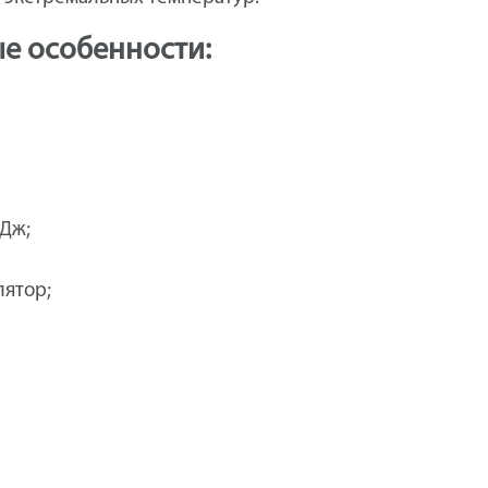
ые особенности:
 Дж;
лятор;