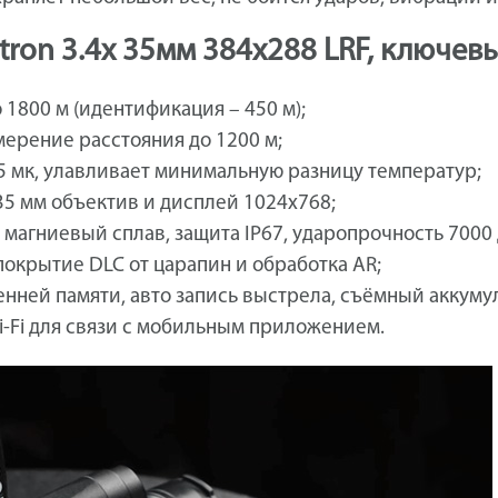
ctron 3.4x 35мм 384x288 LRF, ключев
 1800 м (идентификация – 450 м);
мерение расстояния до 1200 м;
5 мк, улавливает минимальную разницу температур;
35 мм объектив и дисплей 1024x768;
магниевый сплав, защита IP67, ударопрочность 7000
окрытие DLC от царапин и обработка AR;
енней памяти, авто запись выстрела, съёмный аккуму
i-Fi для связи с мобильным приложением.