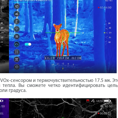
 с VOx-сенсором и термочувствительностью 17.5 мк. Э
тепла. Вы сможете четко идентифицировать цель,
оли градуса.