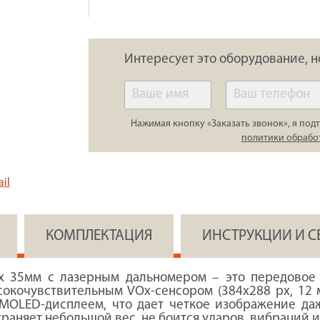
Интересует это оборудование, н
Нажимая кнопку «Заказать звонок», я подт
политики обрабо
il
КОМПЛЕКТАЦИЯ
ИНСТРУКЦИИ И 
.4x 35мм с лазерным дальномером – это передово
окочувствительным VOx-сенсором (384x288 px, 12 м
AMOLED-дисплеем, что дает четкое изображение даж
храняет небольшой вес, не боится ударов, вибраций 