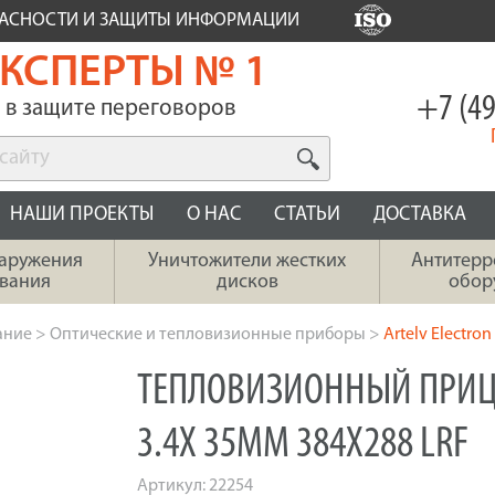
ПАСНОСТИ И ЗАЩИТЫ ИНФОРМАЦИИ
КСПЕРТЫ № 1
+7 (49
в защите переговоров
НАШИ ПРОЕКТЫ
О НАС
СТАТЬИ
ДОСТАВКА
наружения
Уничтожители жестких
Антитерр
вания
дисков
обор
ание
>
Оптические и тепловизионные приборы
>
Artelv Electro
ТЕПЛОВИЗИОННЫЙ ПРИЦЕ
3.4X 35ММ 384X288 LRF
Артикул:
22254