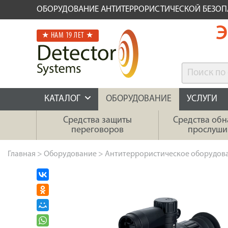
ОБОРУДОВАНИЕ АНТИТЕРРОРИСТИЧЕСКОЙ БЕЗО
Э
★ НАМ 19 ЛЕТ ★
КАТАЛОГ
ОБОРУДОВАНИЕ
УСЛУГИ
Средства защиты
Средства об
переговоров
прослуши
Главная
>
Оборудование
>
Антитеррористическое оборудов