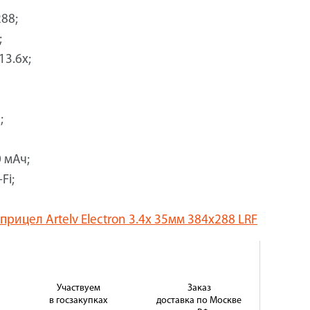
88;
;
13.6x;
;
 мАч;
Fi;
прицел Artelv Electron 3.4x 35мм 384x288 LRF
Участвуем
Заказ
в госзакупках
доставка по Москве