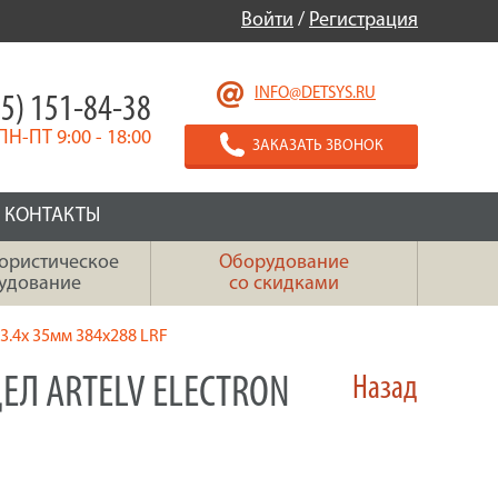
Войти
/
Регистрация
INFO@DETSYS.RU
5) 151-84-38
ПН-ПТ 9:00 - 18:00
ЗАКАЗАТЬ ЗВОНОК
КОНТАКТЫ
ористическое
Оборудование
удование
со скидками
n 3.4x 35мм 384x288 LRF
Л ARTELV ELECTRON
Назад