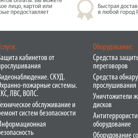
нтов оплаты. Вы можете
кое лицо, картой или
Быстрая достав
орые предоставляет
в любой город 
Услуги:
Оборудование:
Защита кабинетов от
Средства защит
прослушивания
переговоров
Видеонаблюдение. СКУД.
Средства обнар
Охранно-пожарные системы.
прослушивания
СКС, ЛВС, ВОЛС.
Уничтожители ж
Техническое обслуживание и
дисков
ремонт систем безопасности
Антитеррористи
Информационная
оборудование
безопасность
Оборудование с