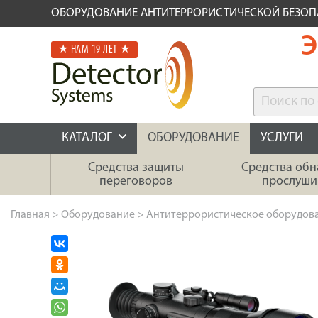
ОБОРУДОВАНИЕ АНТИТЕРРОРИСТИЧЕСКОЙ БЕЗО
Э
★ НАМ 19 ЛЕТ ★
КАТАЛОГ
ОБОРУДОВАНИЕ
УСЛУГИ
Средства защиты
Средства об
переговоров
прослуши
Главная
>
Оборудование
>
Антитеррористическое оборудов