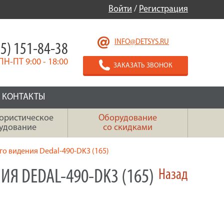
Войти
/
Регистрация
INFO@DETSYS.RU
5) 151-84-38
ПН-ПТ 9:00 - 18:00
ЗАКАЗАТЬ ЗВОНОК
КОНТАКТЫ
ористическое
Оборудование
удование
со скидками
о видения Dedal-490-DK3 (165)
Я DEDAL-490-DK3 (165)
Назад