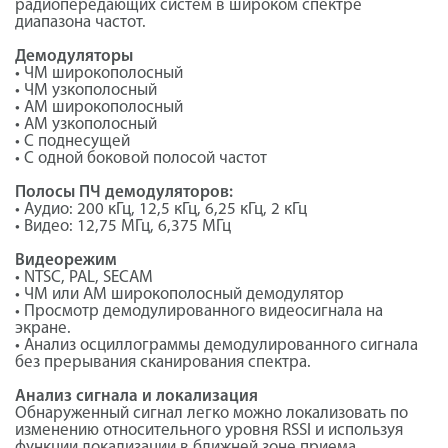
радиопередающих систем в широком спектре
диапазона частот.
Демодуляторы
• ЧМ широкополосный
• ЧМ узкополосный
• АМ широкополосный
• АМ узкополосный
• С поднесущей
• С одной боковой полосой частот
Полосы ПЧ демодуляторов:
• Аудио: 200 кГц, 12,5 кГц, 6,25 кГц, 2 кГц
• Видео: 12,75 МГц, 6,375 МГц
Видеорежим
• NTSC, PAL, SECAM
• ЧМ или АМ широкополосный демодулятор
• Просмотр демодулированного видеосигнала на
экране.
• Анализ осциллограммы демодулированного сигнала
без прерывания сканирования спектра.
Анализ сигнала и локализация
Обнаруженный сигнал легко можно локализовать по
изменению относительного уровня RSSI и используя
функции локализации в ближней зоне приема.